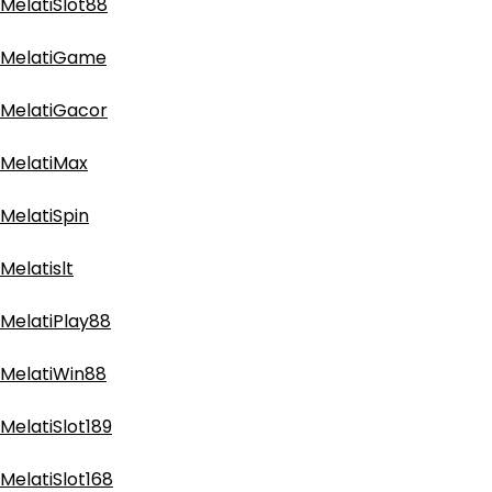
MelatiSlot88
MelatiGame
MelatiGacor
MelatiMax
MelatiSpin
Melatislt
MelatiPlay88
MelatiWin88
MelatiSlot189
MelatiSlot168