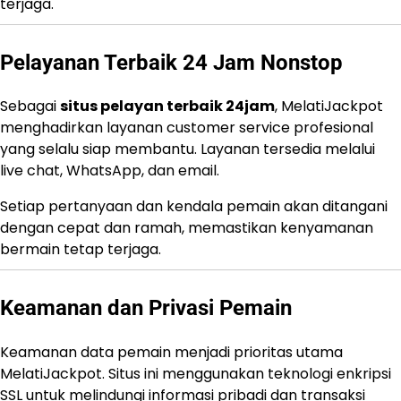
terjaga.
Pelayanan Terbaik 24 Jam Nonstop
Sebagai
situs pelayan terbaik 24jam
, MelatiJackpot
menghadirkan layanan customer service profesional
yang selalu siap membantu. Layanan tersedia melalui
live chat, WhatsApp, dan email.
Setiap pertanyaan dan kendala pemain akan ditangani
dengan cepat dan ramah, memastikan kenyamanan
bermain tetap terjaga.
Keamanan dan Privasi Pemain
Keamanan data pemain menjadi prioritas utama
MelatiJackpot. Situs ini menggunakan teknologi enkripsi
SSL untuk melindungi informasi pribadi dan transaksi