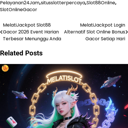
Pelayanan24Jam
,
situsslotterpercaya
,
Slot88Online
,
SlotOnlineGacor
MelatiJackpot Slot88
MelatiJackpot Login
Post
Gacor 2026 Event Harian
Alternatif Slot Online Bonus
navigation
Terbesar Menunggu Anda
Gacor Setiap Hari
Related Posts