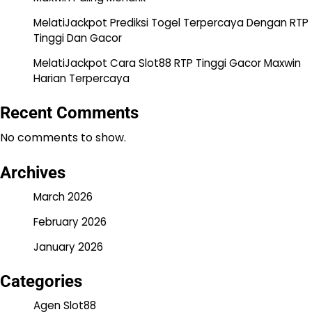
MelatiJackpot Prediksi Togel Terpercaya Dengan RTP
Tinggi Dan Gacor
MelatiJackpot Cara Slot88 RTP Tinggi Gacor Maxwin
Harian Terpercaya
Recent Comments
No comments to show.
Archives
March 2026
February 2026
January 2026
Categories
Agen Slot88