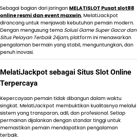
Sebagai bagian dari jaringan
MELATISLOT Pusat slot88
online resmi dan event maxwin
, MelatiJackpot
dirancang untuk menjawab kebutuhan pemain modern.
Dengan mengusung tema
Solusi Game Super Gacor dan
Situs Pelayan Terbaik 24jam
, platform ini menawarkan
pengalaman bermain yang stabil, menguntungkan, dan
penuh inovasi.
MelatiJackpot sebagai Situs Slot Online
Terpercaya
Kepercayaan pemain tidak dibangun dalam waktu
singkat. MelatiJackpot membuktikan kualitasnya melalui
sistem yang transparan, adil, dan profesional. Setiap
permainan dijalankan dengan standar tinggi untuk
memastikan pemain mendapatkan pengalaman
terbaik.