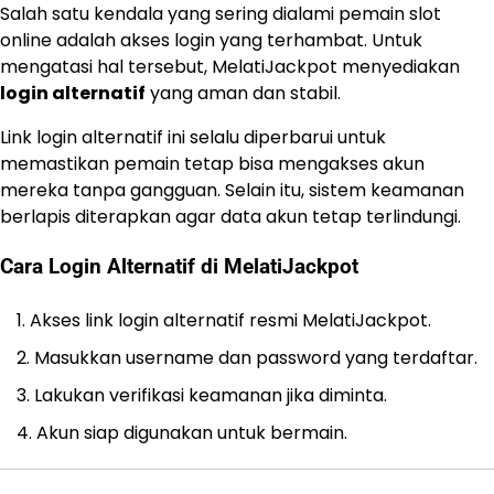
Salah satu kendala yang sering dialami pemain slot
online adalah akses login yang terhambat. Untuk
mengatasi hal tersebut, MelatiJackpot menyediakan
login alternatif
yang aman dan stabil.
Link login alternatif ini selalu diperbarui untuk
memastikan pemain tetap bisa mengakses akun
mereka tanpa gangguan. Selain itu, sistem keamanan
berlapis diterapkan agar data akun tetap terlindungi.
Cara Login Alternatif di MelatiJackpot
Akses link login alternatif resmi MelatiJackpot.
Masukkan username dan password yang terdaftar.
Lakukan verifikasi keamanan jika diminta.
Akun siap digunakan untuk bermain.