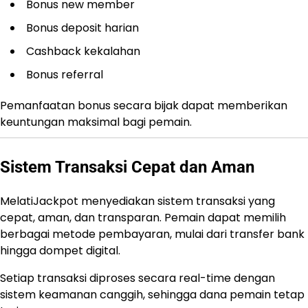
Bonus new member
Bonus deposit harian
Cashback kekalahan
Bonus referral
Pemanfaatan bonus secara bijak dapat memberikan
keuntungan maksimal bagi pemain.
Sistem Transaksi Cepat dan Aman
MelatiJackpot menyediakan sistem transaksi yang
cepat, aman, dan transparan. Pemain dapat memilih
berbagai metode pembayaran, mulai dari transfer bank
hingga dompet digital.
Setiap transaksi diproses secara real-time dengan
sistem keamanan canggih, sehingga dana pemain tetap