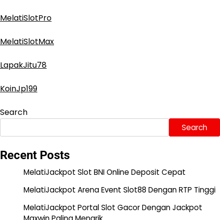
MelatiSlotPro
MelatiSlotMax
LapakJitu78
KoinJp199
Search
Search
Recent Posts
MelatiJackpot Slot BNI Online Deposit Cepat
MelatiJackpot Arena Event Slot88 Dengan RTP Tinggi
MelatiJackpot Portal Slot Gacor Dengan Jackpot
Maxwin Paling Menarik