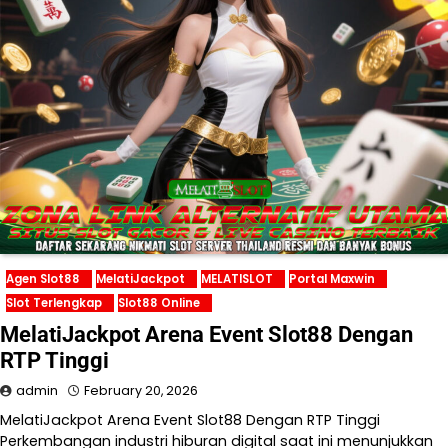
Agen Slot88
MelatiJackpot
MELATISLOT
Portal Maxwin
Slot Terlengkap
Slot88 Online
MelatiJackpot Arena Event Slot88 Dengan
RTP Tinggi
admin
February 20, 2026
MelatiJackpot Arena Event Slot88 Dengan RTP Tinggi
Perkembangan industri hiburan digital saat ini menunjukkan