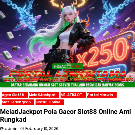
Agen Slot88
MelatiJackpot
MELATISLOT
Portal Maxwin
Slot Terlengkap
Slot88 Online
MelatiJackpot Pola Gacor Slot88 Online Anti
Rungkad
admin
February 10, 2026