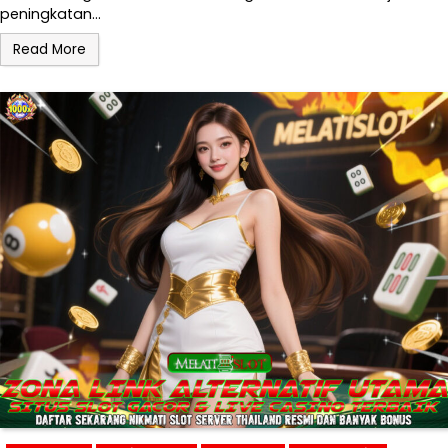
peningkatan…
Read More