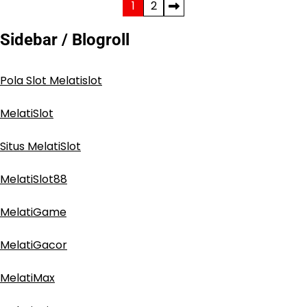
Posts
1
2
pagination
Sidebar / Blogroll
Pola Slot Melatislot
MelatiSlot
Situs MelatiSlot
MelatiSlot88
MelatiGame
MelatiGacor
MelatiMax