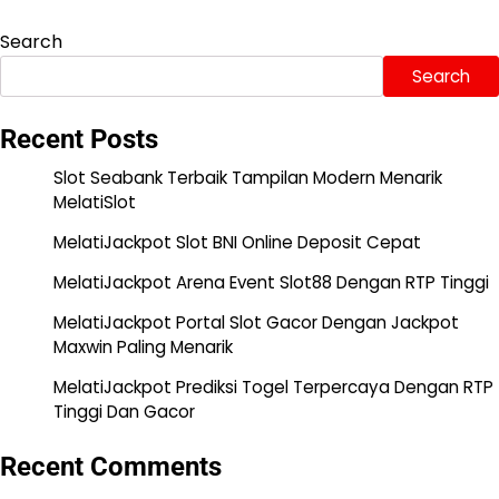
Search
Search
Recent Posts
Slot Seabank Terbaik Tampilan Modern Menarik
MelatiSlot
MelatiJackpot Slot BNI Online Deposit Cepat
MelatiJackpot Arena Event Slot88 Dengan RTP Tinggi
MelatiJackpot Portal Slot Gacor Dengan Jackpot
Maxwin Paling Menarik
MelatiJackpot Prediksi Togel Terpercaya Dengan RTP
Tinggi Dan Gacor
Recent Comments