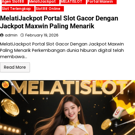
Agen Slot88
MelatiJackpot
MELATISLOT
Portal Maxwin
Slot Terlengkap
Slot88 Online
MelatiJackpot Portal Slot Gacor Dengan
Jackpot Maxwin Paling Menarik
admin
February 19, 2026
MelatiJackpot Portal Slot Gacor Dengan Jackpot Maxwin
Paling Menarik Perkembangan dunia hiburan digital telah
membawa…
Read More