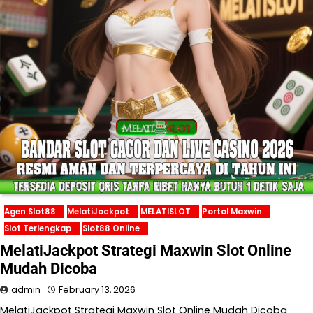
Agen Slot88
MelatiJackpot
MELATISLOT
Portal Maxwin
Slot Terlengkap
Slot88 Online
MelatiJackpot Strategi Maxwin Slot Online
Mudah Dicoba
admin
February 13, 2026
MelatiJackpot Strategi Maxwin Slot Online Mudah Dicoba