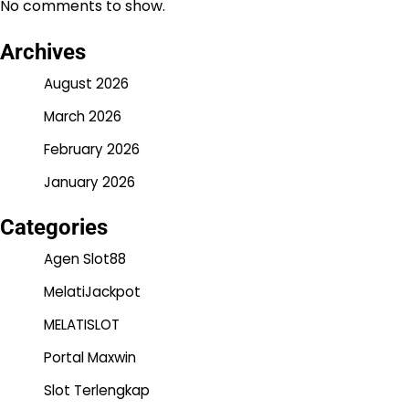
No comments to show.
Archives
August 2026
March 2026
February 2026
January 2026
Categories
Agen Slot88
MelatiJackpot
MELATISLOT
Portal Maxwin
Slot Terlengkap