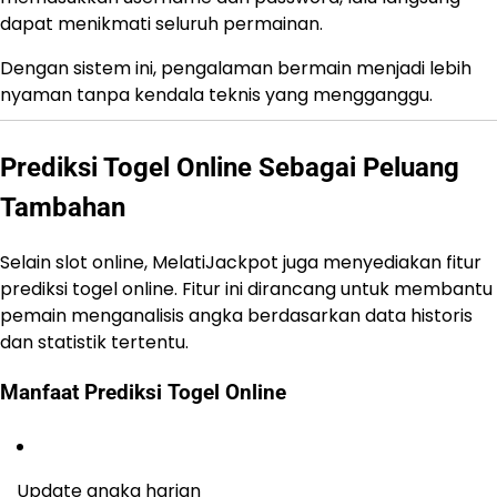
dapat menikmati seluruh permainan.
Dengan sistem ini, pengalaman bermain menjadi lebih
nyaman tanpa kendala teknis yang mengganggu.
Prediksi Togel Online Sebagai Peluang
Tambahan
Selain slot online, MelatiJackpot juga menyediakan fitur
prediksi togel online. Fitur ini dirancang untuk membantu
pemain menganalisis angka berdasarkan data historis
dan statistik tertentu.
Manfaat Prediksi Togel Online
Update angka harian