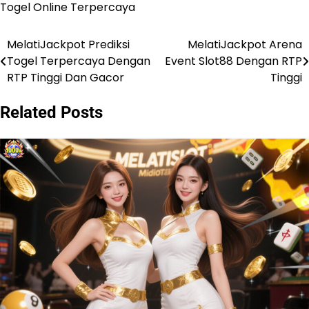
Togel Online Terpercaya
MelatiJackpot Prediksi
MelatiJackpot Arena
Post
Togel Terpercaya Dengan
Event Slot88 Dengan RTP
navigation
RTP Tinggi Dan Gacor
Tinggi
Related Posts