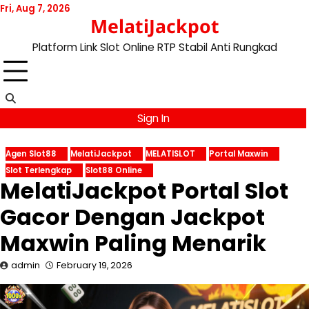
Skip
Fri, Aug 7, 2026
MelatiJackpot
to
content
Platform Link Slot Online RTP Stabil Anti Rungkad
Sign In
Agen Slot88
MelatiJackpot
MELATISLOT
Portal Maxwin
Slot Terlengkap
Slot88 Online
MelatiJackpot Portal Slot
Gacor Dengan Jackpot
Maxwin Paling Menarik
admin
February 19, 2026