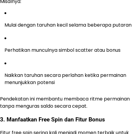
Misalnya:
Mulai dengan taruhan kecil selama beberapa putaran
Perhatikan munculnya simbol scatter atau bonus
Naikkan taruhan secara perlahan ketika permainan
menunjukkan potensi
Pendekatan ini membantu membaca ritme permainan
tanpa menguras saldo secara cepat.
3. Manfaatkan Free Spin dan Fitur Bonus
Fitur free spin sering kali menjadi momen terbaik untuk