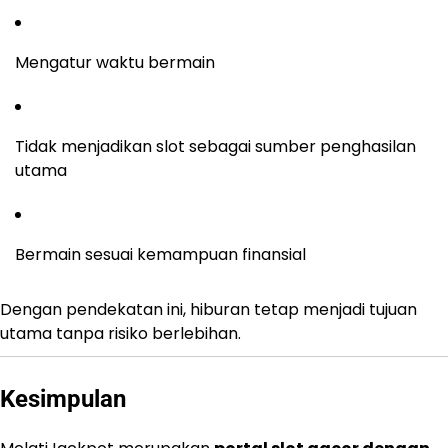
Mengatur waktu bermain
Tidak menjadikan slot sebagai sumber penghasilan
utama
Bermain sesuai kemampuan finansial
Dengan pendekatan ini, hiburan tetap menjadi tujuan
utama tanpa risiko berlebihan.
Kesimpulan