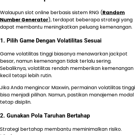
Walaupun slot online berbasis sistem RNG (
Random
Number Generator
), terdapat beberapa strategi yang
dapat membantu meningkatkan peluang kemenangan.
1. Pilih Game Dengan Volatilitas Sesuai
Game volatilitas tinggi biasanya menawarkan jackpot
besar, namun kemenangan tidak terlalu sering.
Sebaliknya, volatilitas rendah memberikan kemenangan
kecil tetapi lebih rutin.
Jika Anda mengincar Maxwin, permainan volatilitas tinggi
bisa menjadi pilihan. Namun, pastikan manajemen modal
tetap disiplin.
2. Gunakan Pola Taruhan Bertahap
Strategi bertahap membantu meminimalkan risiko.