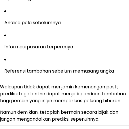
Analisa pola sebelumnya
Informasi pasaran terpercaya
Referensi tambahan sebelum memasang angka
Walaupun tidak dapat menjamin kemenangan pasti,
prediksi togel online dapat menjadi panduan tambahan
bagi pemain yang ingin memperluas peluang hiburan.
Namun demikian, tetaplah bermain secara bijak dan
jangan mengandalkan prediksi sepenuhnya.