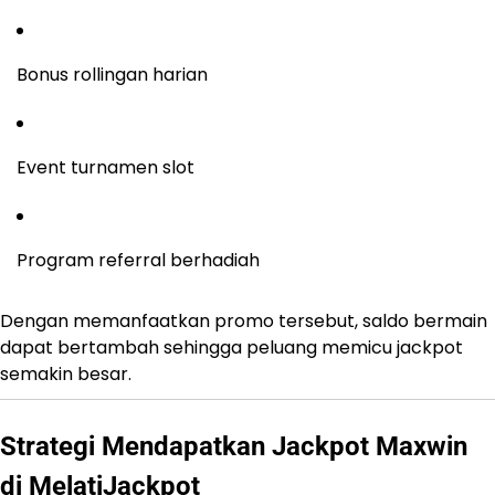
Bonus rollingan harian
Event turnamen slot
Program referral berhadiah
Dengan memanfaatkan promo tersebut, saldo bermain
dapat bertambah sehingga peluang memicu jackpot
semakin besar.
Strategi Mendapatkan Jackpot Maxwin
di MelatiJackpot