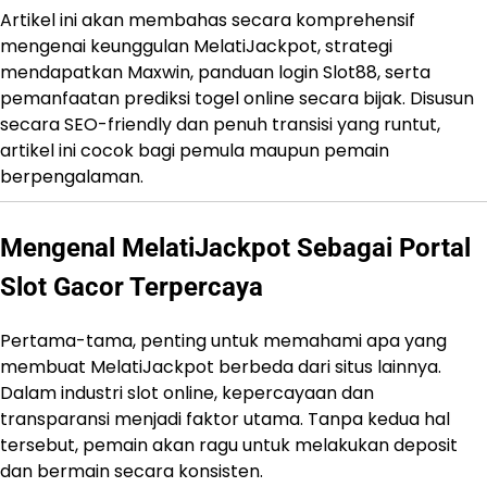
Artikel ini akan membahas secara komprehensif
mengenai keunggulan MelatiJackpot, strategi
mendapatkan Maxwin, panduan login Slot88, serta
pemanfaatan prediksi togel online secara bijak. Disusun
secara SEO-friendly dan penuh transisi yang runtut,
artikel ini cocok bagi pemula maupun pemain
berpengalaman.
Mengenal MelatiJackpot Sebagai Portal
Slot Gacor Terpercaya
Pertama-tama, penting untuk memahami apa yang
membuat MelatiJackpot berbeda dari situs lainnya.
Dalam industri slot online, kepercayaan dan
transparansi menjadi faktor utama. Tanpa kedua hal
tersebut, pemain akan ragu untuk melakukan deposit
dan bermain secara konsisten.