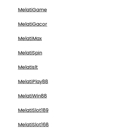
MelatiGame
MelatiGacor
MelatiMax
MelatiSpin
Melatislt
MelatiPlay88
MelatiWin88
MelatiSlot189
MelatiSlot168