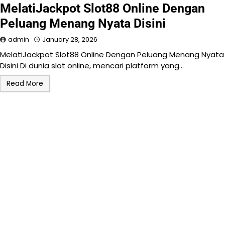
MelatiJackpot Slot88 Online Dengan
Peluang Menang Nyata Disini
admin
January 28, 2026
MelatiJackpot Slot88 Online Dengan Peluang Menang Nyata
Disini Di dunia slot online, mencari platform yang…
Read More