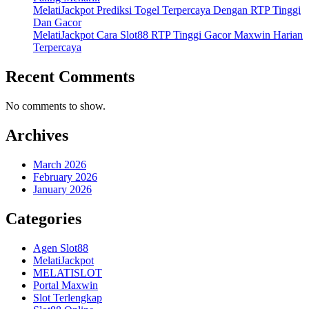
MelatiJackpot Prediksi Togel Terpercaya Dengan RTP Tinggi
Dan Gacor
MelatiJackpot Cara Slot88 RTP Tinggi Gacor Maxwin Harian
Terpercaya
Recent Comments
No comments to show.
Archives
March 2026
February 2026
January 2026
Categories
Agen Slot88
MelatiJackpot
MELATISLOT
Portal Maxwin
Slot Terlengkap