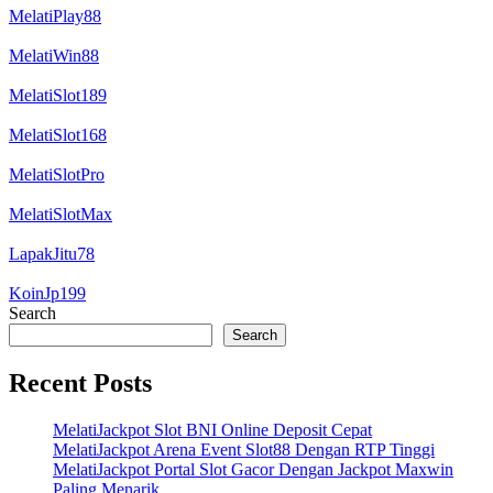
MelatiPlay88
MelatiWin88
MelatiSlot189
MelatiSlot168
MelatiSlotPro
MelatiSlotMax
LapakJitu78
KoinJp199
Search
Search
Recent Posts
MelatiJackpot Slot BNI Online Deposit Cepat
MelatiJackpot Arena Event Slot88 Dengan RTP Tinggi
MelatiJackpot Portal Slot Gacor Dengan Jackpot Maxwin
Paling Menarik