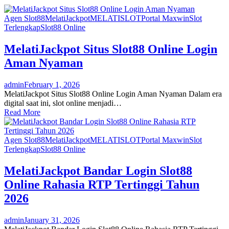
Agen Slot88
MelatiJackpot
MELATISLOT
Portal Maxwin
Slot
Terlengkap
Slot88 Online
MelatiJackpot Situs Slot88 Online Login
Aman Nyaman
admin
February 1, 2026
MelatiJackpot Situs Slot88 Online Login Aman Nyaman Dalam era
digital saat ini, slot online menjadi…
Read More
Agen Slot88
MelatiJackpot
MELATISLOT
Portal Maxwin
Slot
Terlengkap
Slot88 Online
MelatiJackpot Bandar Login Slot88
Online Rahasia RTP Tertinggi Tahun
2026
admin
January 31, 2026