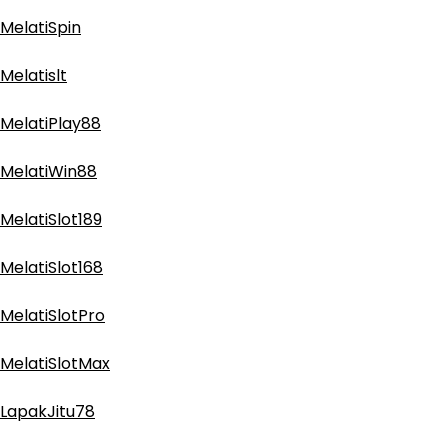
MelatiSpin
Melatislt
MelatiPlay88
MelatiWin88
MelatiSlot189
MelatiSlot168
MelatiSlotPro
MelatiSlotMax
LapakJitu78