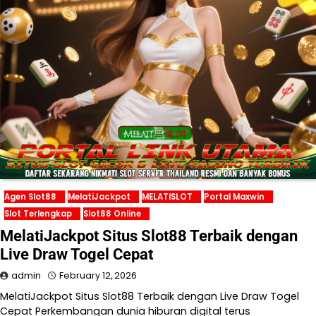
Agen Slot88
MelatiJackpot
MELATISLOT
Portal Maxwin
Slot Terlengkap
Slot88 Online
MelatiJackpot Situs Slot88 Terbaik dengan
Live Draw Togel Cepat
admin
February 12, 2026
MelatiJackpot Situs Slot88 Terbaik dengan Live Draw Togel
Cepat Perkembangan dunia hiburan digital terus