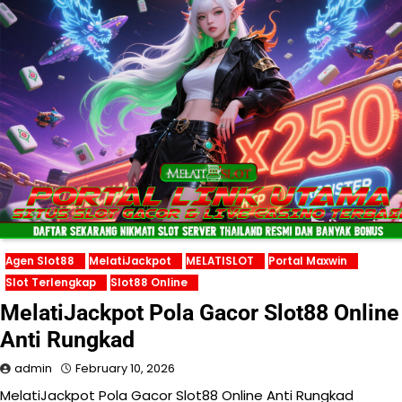
Agen Slot88
MelatiJackpot
MELATISLOT
Portal Maxwin
Slot Terlengkap
Slot88 Online
MelatiJackpot Pola Gacor Slot88 Online
Anti Rungkad
admin
February 10, 2026
MelatiJackpot Pola Gacor Slot88 Online Anti Rungkad