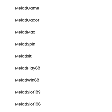
MelatiGame
MelatiGacor
MelatiMax
MelatiSpin
Melatislt
MelatiPlay88
MelatiWin88
MelatiSlot189
MelatiSlot168