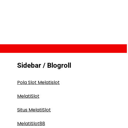
Sidebar / Blogroll
Pola Slot Melatislot
MelatiSlot
Situs MelatiSlot
MelatiSlot88