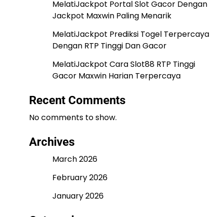
MelatiJackpot Portal Slot Gacor Dengan
Jackpot Maxwin Paling Menarik
MelatiJackpot Prediksi Togel Terpercaya
Dengan RTP Tinggi Dan Gacor
MelatiJackpot Cara Slot88 RTP Tinggi
Gacor Maxwin Harian Terpercaya
Recent Comments
No comments to show.
Archives
March 2026
February 2026
January 2026