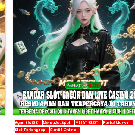
Agen Slot88
MelatiJackpot
MELATISLOT
Portal Maxwin
Slot Terlengkap
Slot88 Online