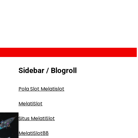
Sidebar / Blogroll
Pola Slot Melatislot
MelatiSlot
Situs MelatiSlot
MelatiSlot88