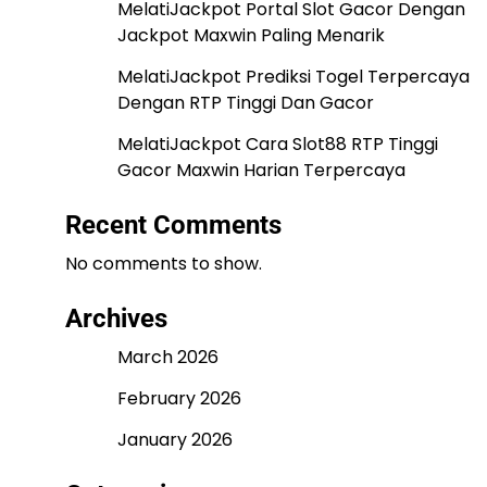
MelatiJackpot Portal Slot Gacor Dengan
Jackpot Maxwin Paling Menarik
MelatiJackpot Prediksi Togel Terpercaya
Dengan RTP Tinggi Dan Gacor
MelatiJackpot Cara Slot88 RTP Tinggi
Gacor Maxwin Harian Terpercaya
Recent Comments
No comments to show.
Archives
March 2026
February 2026
January 2026