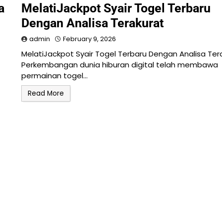
a
MelatiJackpot Syair Togel Terbaru
Dengan Analisa Terakurat
admin
February 9, 2026
MelatiJackpot Syair Togel Terbaru Dengan Analisa Ter
Perkembangan dunia hiburan digital telah membawa
permainan togel…
Read More