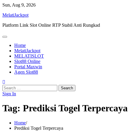
Skip
Sun, Aug 9, 2026
to
MelatiJackpot
content
Platform Link Slot Online RTP Stabil Anti Rungkad
Home
MelatiJackpot
MELATISLOT
Slot88 Online
Portal Maxwin
Agen Slot88
Search
for:
Sign In
Tag:
Prediksi Togel Terpercaya
Home
Prediksi Togel Terpercaya