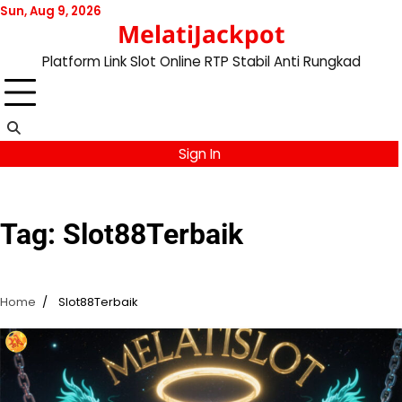
Skip
Sun, Aug 9, 2026
MelatiJackpot
to
content
Platform Link Slot Online RTP Stabil Anti Rungkad
Sign In
Tag:
Slot88Terbaik
Home
Slot88Terbaik