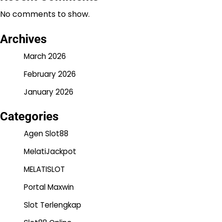
No comments to show.
Archives
March 2026
February 2026
January 2026
Categories
Agen Slot88
MelatiJackpot
MELATISLOT
Portal Maxwin
Slot Terlengkap